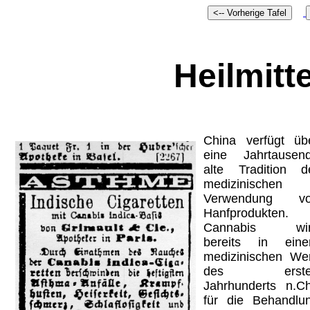
Heilmitt
China verfügt üb
eine Jahrtausen
alte Tradition d
medizinischen
Verwendung v
Hanfprodukten.
Cannabis wi
bereits in ein
medizinischen We
des erste
Jahrhunderts n.Ch
für die Behandlu