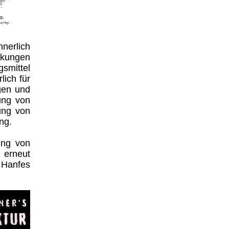
nnerlich
nkungen
gsmittel
lich für
gen und
ung von
ung von
ng.
ung von
 erneut
s Hanfes