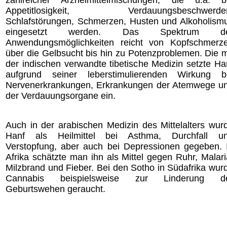
zahlreicher Arzneimittelmischungen, die u.a. b
Appetitlosigkeit, Verdauungsbeschwerde
Schlafstörungen, Schmerzen, Husten und Alkoholism
eingesetzt werden. Das Spektrum d
Anwendungsmöglichkeiten reicht von Kopfschmerz
über die Gelbsucht bis hin zu Potenzproblemen. Die m
der indischen verwandte tibetische Medizin setzte Ha
aufgrund seiner leberstimulierenden Wirkung b
Nervenerkrankungen, Erkrankungen der Atemwege u
der Verdauungsorgane ein.
Auch in der arabischen Medizin des Mittelalters wur
Hanf als Heilmittel bei Asthma, Durchfall u
Verstopfung, aber auch bei Depressionen gegeben. 
Afrika schätzte man ihn als Mittel gegen Ruhr, Malari
Milzbrand und Fieber. Bei den Sotho in Südafrika wur
Cannabis beispielsweise zur Linderung d
Geburtswehen geraucht.