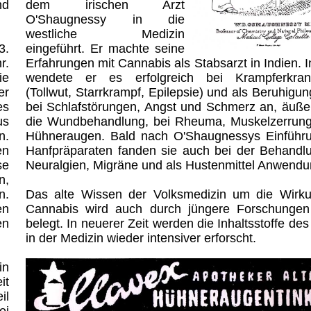
nd
dem irischen Arzt
O'Shaugnessy in die
westliche Medizin
3.
eingeführt. Er machte seine
r.
Erfahrungen mit Cannabis als Stabsarzt in Indien. I
e
wendete er es erfolgreich bei Krampferkra
er
(Tollwut, Starrkrampf, Epilepsie) und als Beruhigun
es
bei Schlafstörungen, Angst und Schmerz an, äußer
us
die Wundbehandlung, bei Rheuma, Muskelzerrun
n.
Hühneraugen. Bald nach O'Shaugnessys Einführ
en
Hanfpräparaten fanden sie auch bei der Behandl
se
Neuralgien, Migräne und als Hustenmittel Anwendu
n,
n.
Das alte Wissen der Volksmedizin um die Wirk
en
Cannabis wird auch durch jüngere Forschungen
en
belegt. In neuerer Zeit werden die Inhaltsstoffe de
in der Medizin wieder intensiver erforscht.
in
it
il