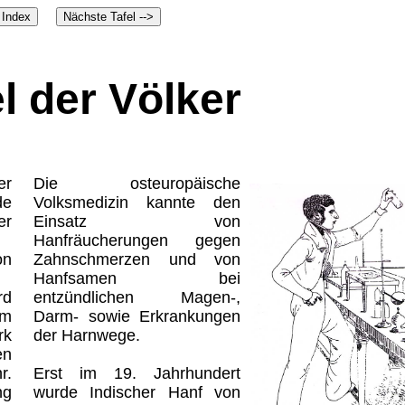
el der Völker
er
Die osteuropäische
de
Volksmedizin kannte den
er
Einsatz von
Hanfräucherungen gegen
on
Zahnschmerzen und von
Hanfsamen bei
rd
entzündlichen Magen-,
em
Darm- sowie Erkrankungen
rk
der Harnwege.
n
r.
Erst im 19. Jahrhundert
ng
wurde Indischer Hanf von