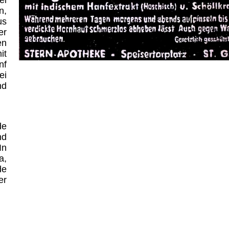
ei
n,
us
er
en
it
nf
ei
nd
de
nd
In
a,
de
er