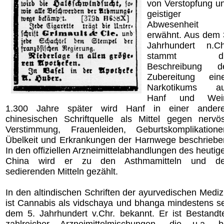
von Verstopfung u
geistiger
Abwesenheit
erwähnt. Aus dem 
Jahrhundert n.Ch
stammt di
Beschreibung d
Zubereitung ein
Narkotikums a
Hanf und Wei
1.300 Jahre später wird Hanf in einer ander
chinesischen Schriftquelle als Mittel gegen nervö
Verstimmung, Frauenleiden, Geburtskomplikatione
Übelkeit und Erkrankungen der Harnwege beschriebe
In den offiziellen Arzneimittelabhandlungen des heutig
China wird er zu den Asthmamitteln und d
sedierenden Mitteln gezählt.
In den altindischen Schriften der ayurvedischen Mediz
ist Cannabis als vidschaya und bhanga mindestens se
dem 5. Jahrhundert v.Chr. bekannt. Er ist Bestandte